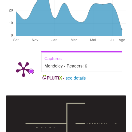
Captures
Mendeley - Readers:
6
-
see details