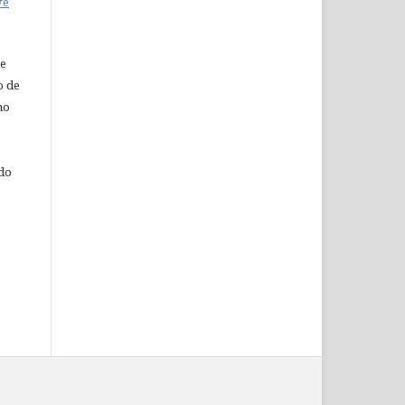
ve
de
o de
ho
 do