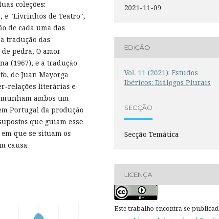
duas coleções:
2021-11-09
, e "Livrinhos de Teatro",
ção de cada uma das
 a tradução das
EDIÇÃO
o de pedra, O amor
na (1967), e a tradução
Vol. 11 (2021): Estudos
afo, de Juan Mayorga
Ibéricos: Diálogos Plurais
r-relações literárias e
testemunham ambos um
SECÇÃO
 em Portugal da produção
ssupostos que guiam esse
s em que se situam os
Secção Temática
em causa.
LICENÇA
Este trabalho encontra-se publica