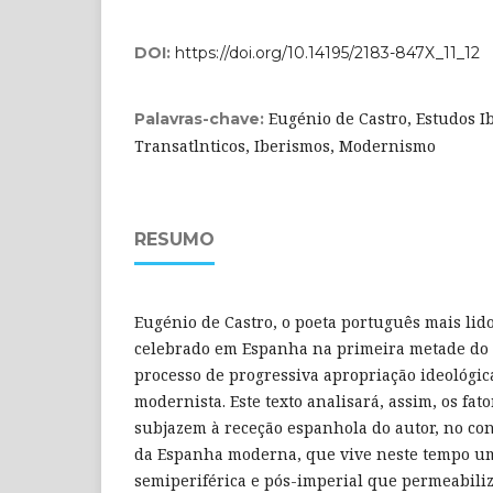
DOI:
https://doi.org/10.14195/2183-847X_11_12
Eugénio de Castro, Estudos I
Palavras-chave:
Transatlnticos, Iberismos, Modernismo
RESUMO
Eugénio de Castro, o poeta português mais lid
celebrado em Espanha na primeira metade do 
processo de progressiva apropriação ideológi
modernista. Este texto analisará, assim, os fat
subjazem à receção espanhola do autor, no con
da Espanha moderna, que vive neste tempo u
semiperiférica e pós-imperial que permeabiliz