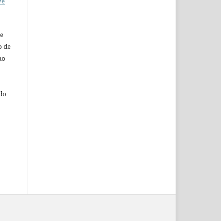
ve
de
o de
ho
 do