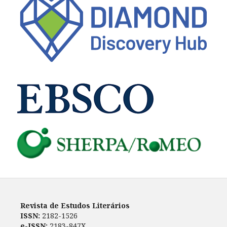
Revista de Estudos Literários
ISSN:
2182-1526
e-ISSN:
2183-847X