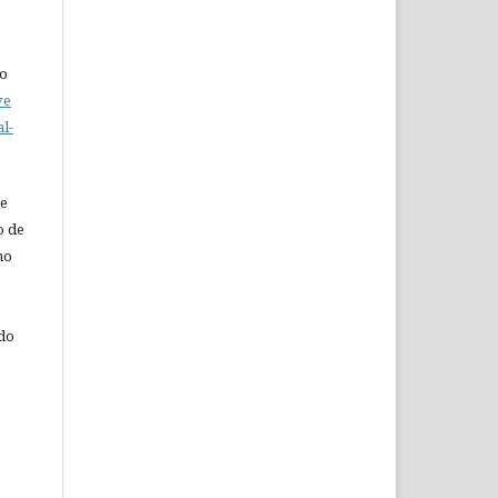
do
ve
l-
de
o de
ho
 do