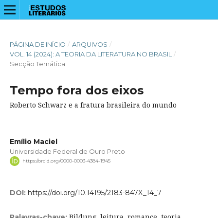
PÁGINA DE INÍCIO
/
ARQUIVOS
/
VOL. 14 (2024): A TEORIA DA LITERATURA NO BRASIL
/
Secção Temática
Tempo fora dos eixos
Roberto Schwarz e a fratura brasileira do mundo
Emílio Maciel
Universidade Federal de Ouro Preto
https://orcid.org/0000-0003-4384-1945
DOI:
https://doi.org/10.14195/2183-847X_14_7
Bildung, leitura, romance, teoria,
Palavras-chave: