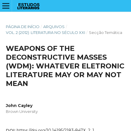
PÁGINA DE INÍCIO
/
ARQUIVOS
/
VOL. 2 (2012): LITERATURA NO SÉCULO XXI
/
Secção Temática
WEAPONS OF THE
DECONSTRUCTIVE MASSES
(WDM): WHATEVER ELETRONIC
LITERATURE MAY OR MAY NOT
MEAN
John Cayley
Brown University
DOI:
https://doi.org/10.14195/2183-847X_2_1