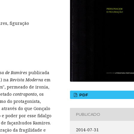
res, figuração
asa de Ramires
publicada
a) na
Revista Moderna
em
m", permeado de ironia,
cetado
contraponto
, os
PDF
imo do protagonista,
 através do que Gonçalo
PUBLICADO
o e poder por esse fidalgo
 de façanhudos Ramires.
2014-07-31
ração da fragilidade e