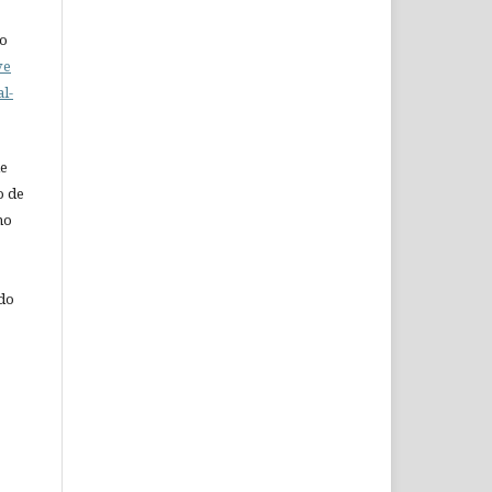
do
ve
l-
de
o de
ho
 do