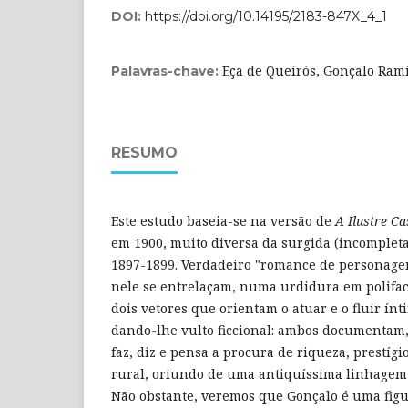
DOI:
https://doi.org/10.14195/2183-847X_4_1
Eça de Queirós, Gonçalo Rami
Palavras-chave:
RESUMO
Este estudo baseia-se na versão de
A Ilustre C
em 1900, muito diversa da surgida (incomplet
1897-1899. Verdadeiro "romance de personage
nele se entrelaçam, numa urdidura em polifa
dois vetores que orientam o atuar e o fluir ínt
dando-lhe vulto ficcional: ambos documentam,
faz, diz e pensa a procura de riqueza, prestígi
rural, oriundo de uma antiquíssima linhagem
Não obstante, veremos que Gonçalo é uma figu