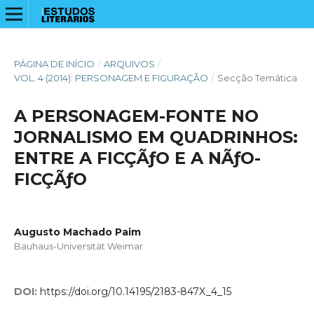
PÁGINA DE INÍCIO
/
ARQUIVOS
/
VOL. 4 (2014): PERSONAGEM E FIGURAÇÃO
/
Secção Temática
A PERSONAGEM-FONTE NO
JORNALISMO EM QUADRINHOS:
ENTRE A FICÇÃƒO E A NÃƒO-
FICÇÃƒO
Augusto Machado Paim
Bauhaus-Universität Weimar
DOI:
https://doi.org/10.14195/2183-847X_4_15