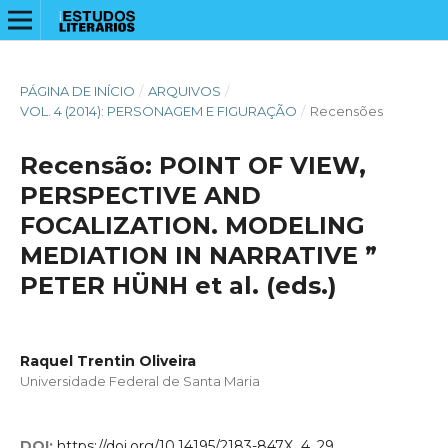
PÁGINA DE INÍCIO
/
ARQUIVOS
/
VOL. 4 (2014): PERSONAGEM E FIGURAÇÃO
/
Recensões
Recensão: POINT OF VIEW,
PERSPECTIVE AND
FOCALIZATION. MODELING
MEDIATION IN NARRATIVE ”
PETER HÜNH et al. (eds.)
Raquel Trentin Oliveira
Universidade Federal de Santa Maria
DOI:
https://doi.org/10.14195/2183-847X_4_29