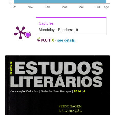
Captures
Mendeley - Readers:
19
-
see details