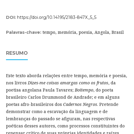
DOI:
https://doi.org/10.14195/2183-847X_5_5
tempo, memória, poesia, Angola, Brasil
Palavras-chave:
RESUMO
Este texto aborda relações entre tempo, memória e poesia,
nos livros
Dizes-me coisas amargas como os frutos
, da
poetisa angolana Paula Tavares;
Boitempo
, do poeta
brasileiro Carlos Drummond de Andrade; e em alguns
poetas afro-brasileiros dos
Cadernos Negros
. Pretende
demonstrar como a escavação da linguagem e de
lembranças do passado se afiguram, nas respectivas
poéticas desses autores, como processos constituintes do
repensar crítico de suas próprias identidades e raízes