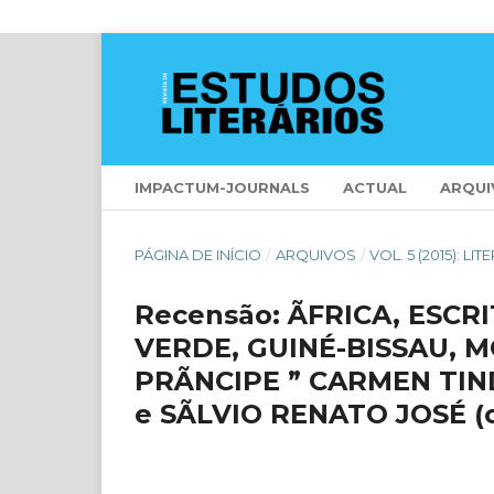
IMPACTUM-JOURNALS
ACTUAL
ARQUI
PÁGINA DE INÍCIO
/
ARQUIVOS
/
VOL. 5 (2015): 
Recensão: ÃFRICA, ESCR
VERDE, GUINÉ-BISSAU, 
PRÃNCIPE ” CARMEN TI
e SÃLVIO RENATO JOSÉ (o