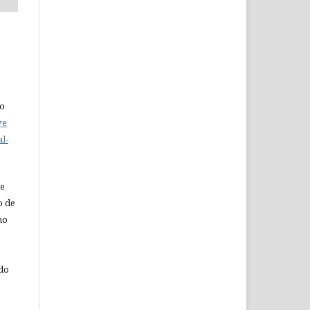
do
ve
l-
de
o de
ho
 do