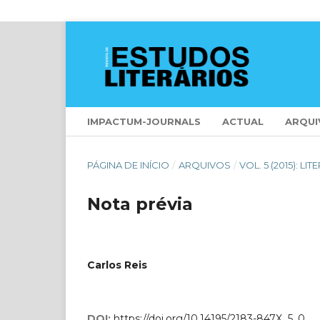
IMPACTUM-JOURNALS
ACTUAL
ARQUI
PÁGINA DE INÍCIO
/
ARQUIVOS
/
VOL. 5 (2015): 
Nota prévia
Carlos Reis
DOI:
https://doi.org/10.14195/2183-847X_5_0