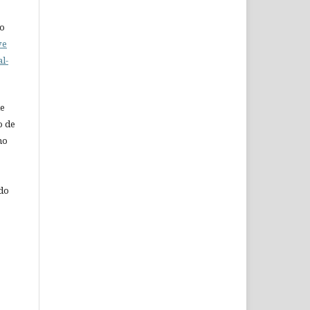
do
ve
l-
de
o de
ho
 do