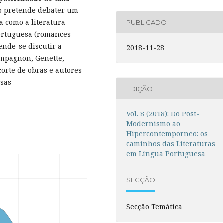
go pretende debater um
a como a literatura
PUBLICADO
portuguesa (romances
ende-se discutir a
2018-11-28
ompagnon, Genette,
corte de obras e autores
esas
EDIÇÃO
Vol. 8 (2018): Do Post-
Modernismo ao
Hipercontemporneo: os
caminhos das Literaturas
em Língua Portuguesa
SECÇÃO
Secção Temática