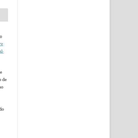
do
ve
l-
de
o de
ho
 do