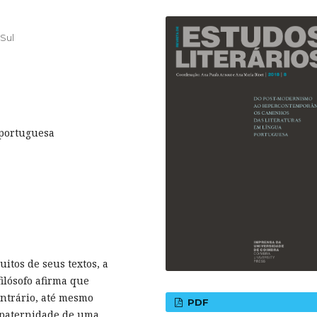
 Sul
 portuguesa
itos de seus textos, a
ilósofo afirma que
ontrário, até mesmo
PDF
a paternidade de uma