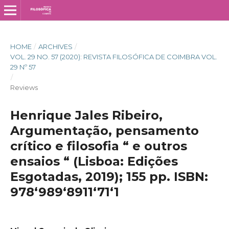
HOME
/
ARCHIVES
/
VOL. 29 NO. 57 (2020): REVISTA FILOSÓFICA DE COIMBRA VOL.
29 Nº 57
/
Reviews
Henrique Jales Ribeiro,
Argumentação, pensamento
crítico e filosofia “ e outros
ensaios “ (Lisboa: Edições
Esgotadas, 2019); 155 pp. ISBN:
978­‘989­‘8911­‘71­‘1