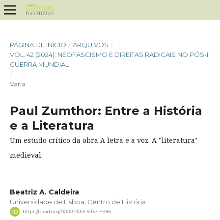
PÁGINA DE INÍCIO
/
ARQUIVOS
/
VOL. 42 (2024): NEOFASCISMO E DIREITAS RADICAIS NO PÓS-II
GUERRA MUNDIAL
/
Varia
Paul Zumthor: Entre a História
e a Literatura
Um estudo crítico da obra A letra e a voz. A "literatura"
medieval.
Beatriz A. Caldeira
Universidade de Lisboa, Centro de História
https://orcid.org/0000-0001-6137-4485