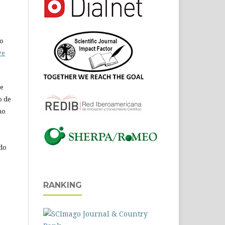
do
ve
de
o de
ho
 do
RANKING