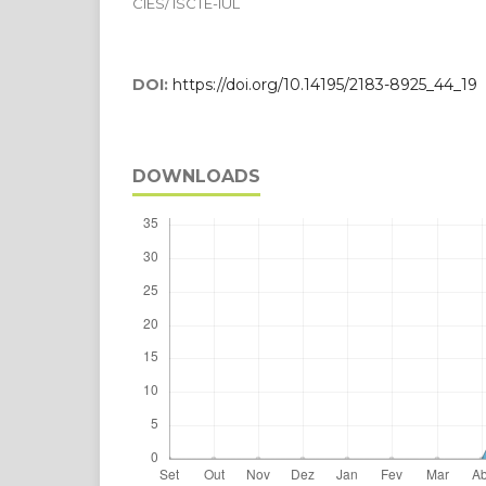
CIES/ ISCTE-IUL
DOI:
https://doi.org/10.14195/2183-8925_44_19
DOWNLOADS