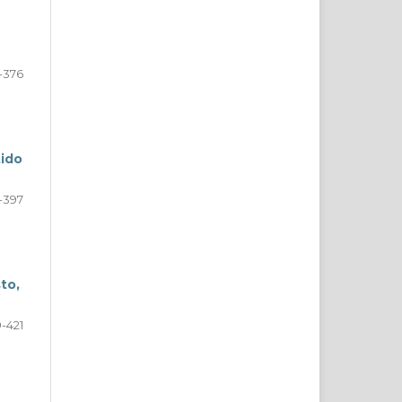
-376
tido
-397
to,
-421