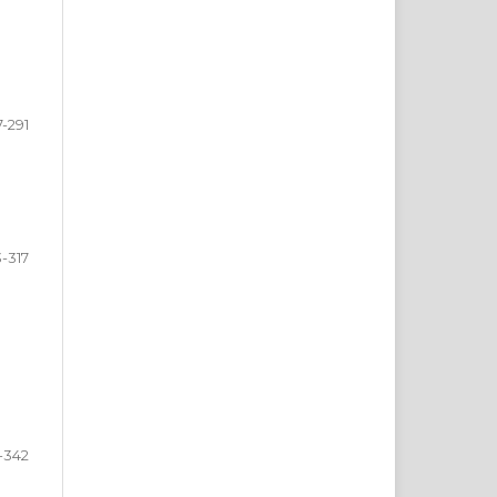
7-291
-317
-342