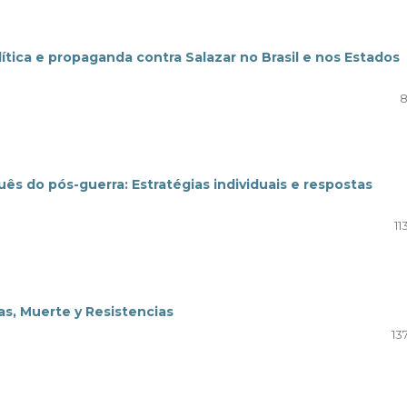
lítica e propaganda contra Salazar no Brasil e nos Estados
8
ês do pós-guerra: Estratégias individuais e respostas
11
ras, Muerte y Resistencias
13