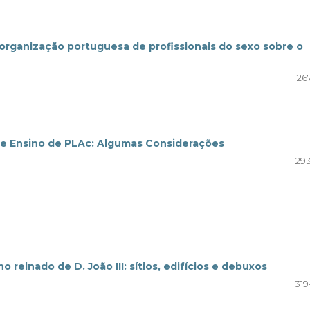
 organização portuguesa de profissionais do sexo sobre o
26
l e Ensino de PLAc: Algumas Considerações
293
reinado de D. João III: sítios, edifícios e debuxos
319