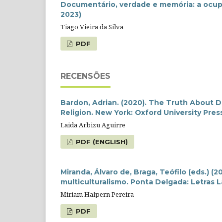
Documentário, verdade e memória: a ocu
2023)
Tiago Vieira da Silva
PDF
RECENSÕES
Bardon, Adrian. (2020). The Truth About De
Religion. New York: Oxford University Pre
Laida Arbizu Aguirre
PDF (ENGLISH)
Miranda, Álvaro de, Braga, Teófilo (eds.) (2
multiculturalismo. Ponta Delgada: Letras 
Miriam Halpern Pereira
PDF