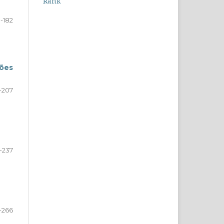
9-182
ções
-207
-237
-266