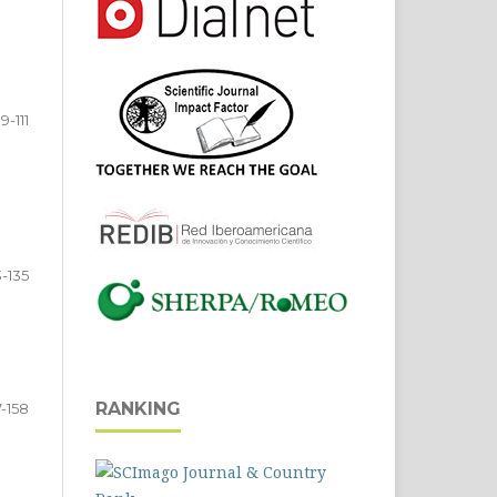
9-111
3-135
RANKING
7-158