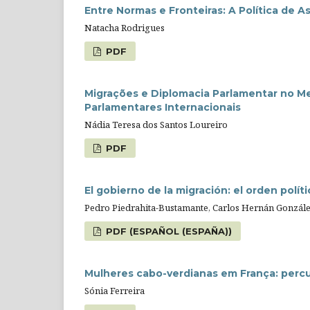
Entre Normas e Fronteiras: A Política de A
Natacha Rodrigues
PDF
Migrações e Diplomacia Parlamentar no M
Parlamentares Internacionais
Nádia Teresa dos Santos Loureiro
PDF
El gobierno de la migración: el orden polí
Pedro Piedrahita-Bustamante, Carlos Hernán Gonzále
PDF (ESPAÑOL (ESPAÑA))
Mulheres cabo-verdianas em França: percur
Sónia Ferreira