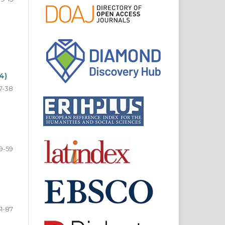
4)
17-38
9-59
1-87