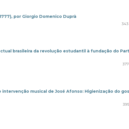
4-1777), por Giorgio Domenico Duprà
343
tual brasileira da revolução estudantil à fundação do Par
377
e intervenção musical de José Afonso: Higienização do gos
399