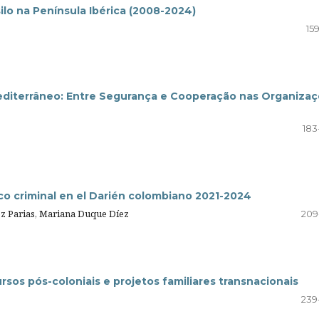
silo na Península Ibérica (2008-2024)
15
editerrâneo: Entre Segurança e Cooperação nas Organiza
183
tico criminal en el Darién colombiano 2021-2024
z Parias, Mariana Duque Díez
209
sos pós-coloniais e projetos familiares transnacionais
239