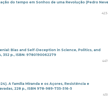
pação do tempo em Sonhos de uma Revolução (Pedro Neve
423
nial: Bias and Self-Deception in Science, Politics, and
ss, 352 p., ISBN: 9780190062279
447
024). A família Miranda e os Açores, Resistência e
Lavadas, 228 p., ISBN 978-989-735-516-5
451