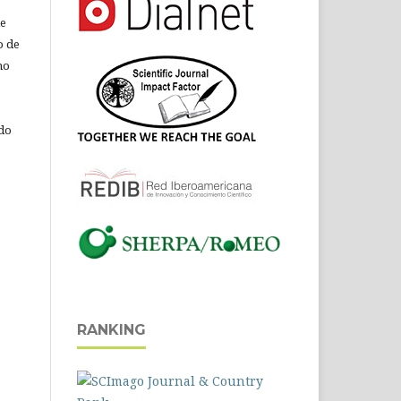
de
o de
ho
 do
RANKING