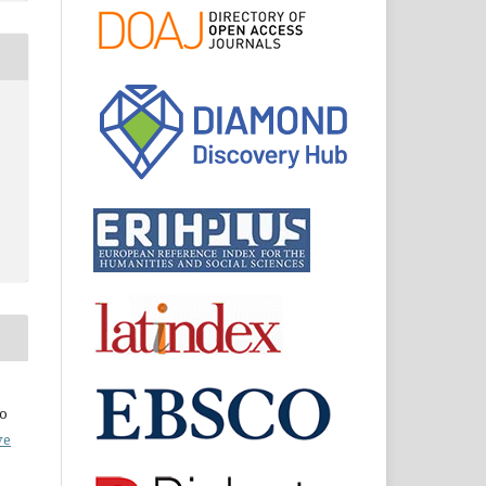
do
ve