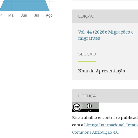
EDIÇÃO
Vol. 44 (2026): Migrações e
migrantes
SECÇÃO
Nota de Apresentação
LICENÇA
Este trabalho encontra-se publica
com a
Licença Internacional Creati
Commons Atribuição 4.0
.