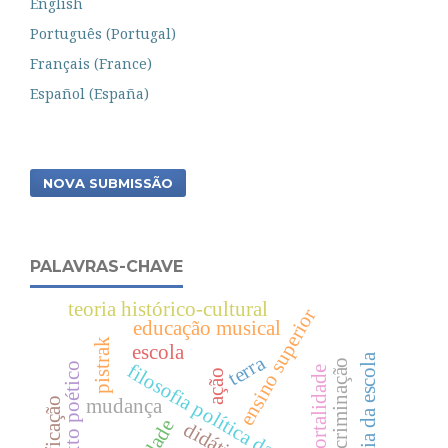
English
Português (Portugal)
Français (France)
Español (España)
NOVA SUBMISSÃO
PALAVRAS-CHAVE
teoria histórico-cultural
ensino superior
educação musical
pistrak
escola
eficácia da escola
terra
discriminação
filosofia política da educação
texto poético
mortalidade
ação
mudança
didática