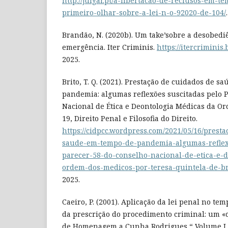
http://julgar.pt/a-libertacao-de-reclusos-em-
primeiro-olhar-sobre-a-lei-n-o-92020-de-104/
Brandão, N. (2020b). Um take’sobre a desobedi
emergência. Iter Criminis.
https://itercriminis.
2025.
Brito, T. Q. (2021). Prestação de cuidados de 
pandemia: algumas reflexões suscitadas pelo 
Nacional de Ética e Deontologia Médicas da O
19, Direito Penal e Filosofia do Direito.
https://cidpcc.wordpress.com/2021/05/16/prest
saude-em-tempo-de-pandemia-algumas-reflexo
parecer-58-do-conselho-nacional-de-etica-e-
ordem-dos-medicos-por-teresa-quintela-de-br
2025.
Caeiro, P. (2001). Aplicação da lei penal no t
da prescrição do procedimento criminal: um «c
de Homenagem a Cunha Rodrigues “ Volume I (