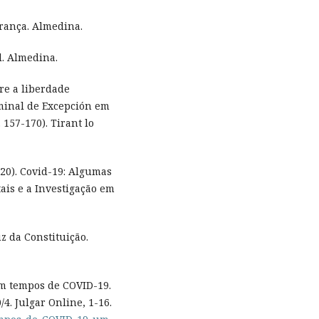
urança. Almedina.
l. Almedina.
bre a liberdade
iminal de Excepción em
157-170). Tirant lo
(2020). Covid-19: Algumas
tais e a Investigação em
uz da Constituição.
 em tempos de COVID-19.
/4. Julgar Online, 1-16.