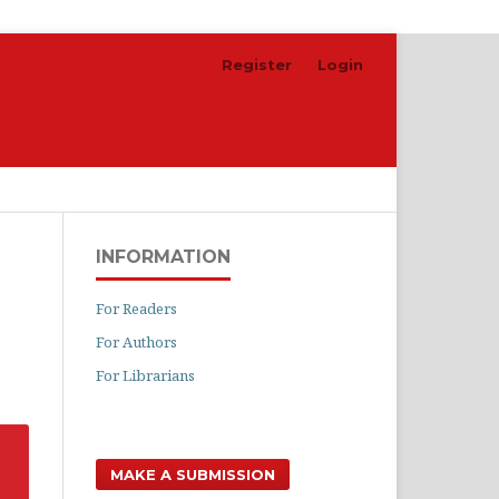
Register
Login
Search
INFORMATION
For Readers
For Authors
For Librarians
MAKE A SUBMISSION