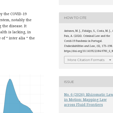
by the COVID-19
HOW TO CITE
ystem, notably the
g the disease. It
Antunes, M. J., Fidalgo, S., Costa, M. J.,
lth is lacking, in
Pais, A. (2026). Criminal Law and the
f “ inter alia “ the
Covid-19 Pandemic in Portugal.
Undecidabilities and Law
, (6), 173–198.
https://doi.org/10.14195/2184-9781_6_
More Citation Formats
ISSUE
No. 6 (2026): Rhizomatic La
in Motion: Mapping Law
across Fluid Frontiers