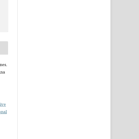
nes,
Ana
ive
onal