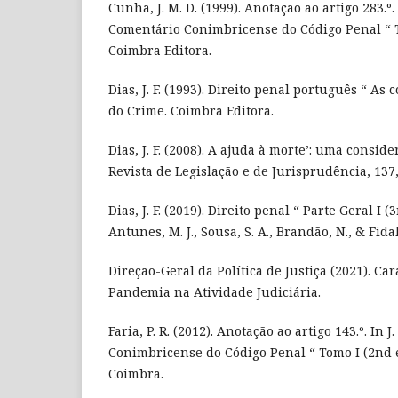
Cunha, J. M. D. (1999). Anotação ao artigo 283.º. In
Comentário Conimbricense do Código Penal “ To
Coimbra Editora.
Dias, J. F. (1993). Direito penal português “ As
do Crime. Coimbra Editora.
Dias, J. F. (2008). A ajuda à morte’: uma consid
Revista de Legislação e de Jurisprudência, 137,
Dias, J. F. (2019). Direito penal “ Parte Geral I 
Antunes, M. J., Sousa, S. A., Brandão, N., & Fidal
Direção-Geral da Política de Justiça (2021). Car
Pandemia na Atividade Judiciária.
Faria, P. R. (2012). Anotação ao artigo 143.º. In J
Conimbricense do Código Penal “ Tomo I (2nd ed
Coimbra.