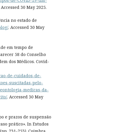
tempos-de-COVID-19-um-
. Accessed 30 May 2025.
ência no estado de
blog/
. Accessed 30 May
saúde em tempo de
Parecer 58 do Conselho
rdem dos Médicos. Covid-
acao-de-cuidados-de-
es-suscitadas-pelo-
deontologia-medicas-da-
ito/
. Accessed 30 May
empo e prazos de suspensão
aso prático». In Estudos
pp. 231-253). Coimbra