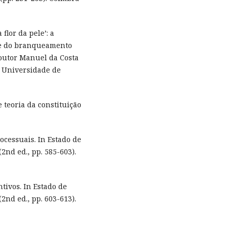
 flor da pele’: a
e do branqueamento
outor Manuel da Costa
a Universidade de
 e teoria da constituição
rocessuais. In Estado de
2nd ed., pp. 585-603).
ntivos. In Estado de
2nd ed., pp. 603-613).