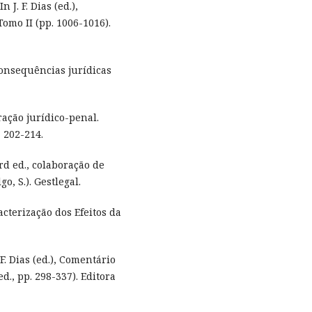
 J. F. Dias (ed.),
mo II (pp. 1006-1016).
 consequências jurídicas
eração jurídico-penal.
 202-214.
(3rd ed., colaboração de
go, S.). Gestlegal.
acterização dos Efeitos da
. F. Dias (ed.), Comentário
., pp. 298-337). Editora