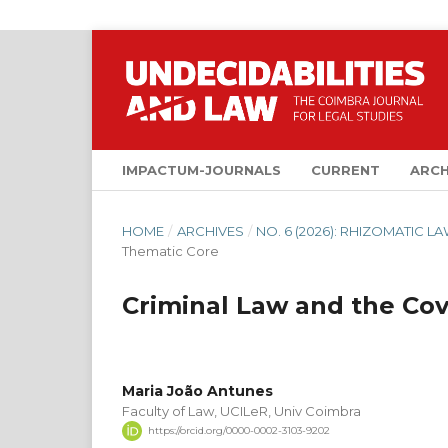
IMPACTUM-JOURNALS
CURRENT
ARCH
HOME
/
ARCHIVES
/
NO. 6 (2026): RHIZOMATIC 
Thematic Core
Criminal Law and the Cov
Maria João Antunes
Faculty of Law, UCILeR, Univ Coimbra
https://orcid.org/0000-0002-3103-9202