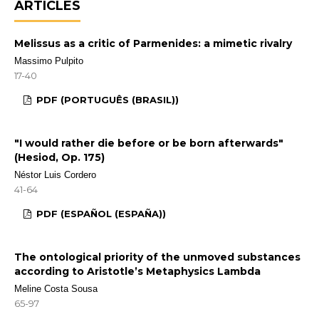
ARTICLES
Melissus as a critic of Parmenides: a mimetic rivalry
Massimo Pulpito
17-40
PDF (PORTUGUÊS (BRASIL))
"I would rather die before or be born afterwards"
(Hesiod, Op. 175)
Néstor Luis Cordero
41-64
PDF (ESPAÑOL (ESPAÑA))
The ontological priority of the unmoved substances
according to Aristotle’s Metaphysics Lambda
Meline Costa Sousa
65-97