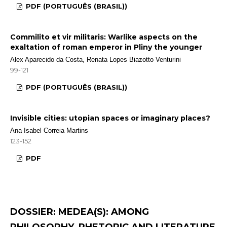
PDF (PORTUGUÊS (BRASIL))
Commilito et vir militaris: Warlike aspects on the
exaltation of roman emperor in Pliny the younger
Alex Aparecido da Costa, Renata Lopes Biazotto Venturini
99-121
PDF (PORTUGUÊS (BRASIL))
Invisible cities: utopian spaces or imaginary places?
Ana Isabel Correia Martins
123-152
PDF
DOSSIER: MEDEA(S): AMONG
PHILOSOPHY, RHETORIC AND LITERATURE