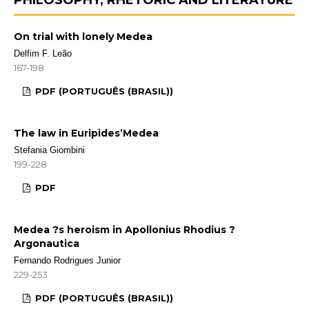
On trial with lonely Medea
Delfim F. Leão
167-198
PDF (PORTUGUÊS (BRASIL))
The law in Euripides’Medea
Stefania Giombini
199-228
PDF
Medea ?s heroism in Apollonius Rhodius ?
Argonautica
Fernando Rodrigues Junior
229-253
PDF (PORTUGUÊS (BRASIL))