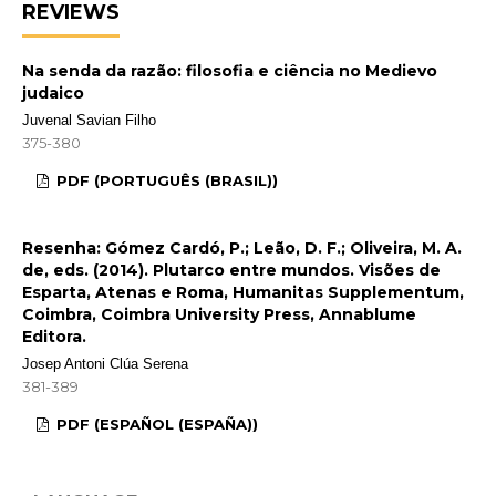
REVIEWS
Na senda da razão: filosofia e ciência no Medievo
judaico
Juvenal Savian Filho
375-380
PDF (PORTUGUÊS (BRASIL))
Resenha: Gómez Cardó, P.; Leão, D. F.; Oliveira, M. A.
de, eds. (2014). Plutarco entre mundos. Visões de
Esparta, Atenas e Roma, Humanitas Supplementum,
Coimbra, Coimbra University Press, Annablume
Editora.
Josep Antoni Clúa Serena
381-389
PDF (ESPAÑOL (ESPAÑA))