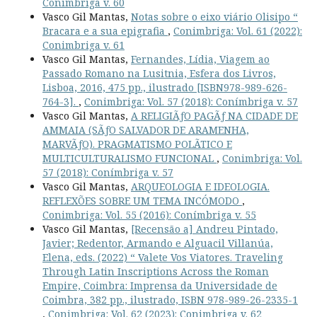
Conimbriga v. 60
Vasco Gil Mantas,
Notas sobre o eixo viário Olisipo “
Bracara e a sua epigrafia
,
Conimbriga: Vol. 61 (2022):
Conimbriga v. 61
Vasco Gil Mantas,
Fernandes, Lídia, Viagem ao
Passado Romano na Lusitnia, Esfera dos Livros,
Lisboa, 2016, 475 pp., ilustrado [ISBN978-989-626-
764-3].
,
Conimbriga: Vol. 57 (2018): Conímbriga v. 57
Vasco Gil Mantas,
A RELIGIÃƒO PAGÃƒ NA CIDADE DE
AMMAIA (SÃƒO SALVADOR DE ARAMENHA,
MARVÃƒO). PRAGMATISMO POLÃTICO E
MULTICULTURALISMO FUNCIONAL
,
Conimbriga: Vol.
57 (2018): Conímbriga v. 57
Vasco Gil Mantas,
ARQUEOLOGIA E IDEOLOGIA.
REFLEXÕES SOBRE UM TEMA INCÓMODO
,
Conimbriga: Vol. 55 (2016): Conímbriga v. 55
Vasco Gil Mantas,
[Recensão a] Andreu Pintado,
Javier; Redentor, Armando e Alguacil Villanúa,
Elena, eds. (2022) “ Valete Vos Viatores. Traveling
Through Latin Inscriptions Across the Roman
Empire, Coimbra: Imprensa da Universidade de
Coimbra, 382 pp., ilustrado, ISBN 978-989-26-2335-1
,
Conimbriga: Vol. 62 (2023): Conimbriga v. 62