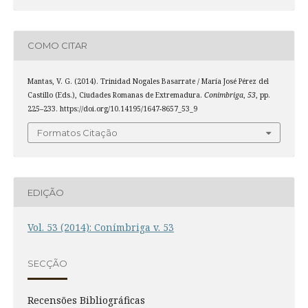
COMO CITAR
Mantas, V. G. (2014). Trinidad Nogales Basarrate / María José Pérez del
Castillo (Eds.), Ciudades Romanas de Extremadura.
Conimbriga
,
53
, pp.
225–233. https://doi.org/10.14195/1647-8657_53_9
Formatos Citação
EDIÇÃO
Vol. 53 (2014): Conímbriga v. 53
SECÇÃO
Recensões Bibliográficas