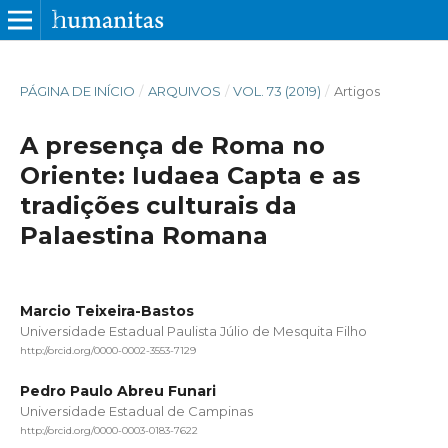
PÁGINA DE INÍCIO
/
ARQUIVOS
/
VOL. 73 (2019)
/
Artigos
A presença de Roma no
Oriente: Iudaea Capta e as
tradições culturais da
Palaestina Romana
Marcio Teixeira-Bastos
Universidade Estadual Paulista Júlio de Mesquita Filho
http://orcid.org/0000-0002-3553-7129
Pedro Paulo Abreu Funari
Universidade Estadual de Campinas
http://orcid.org/0000-0003-0183-7622