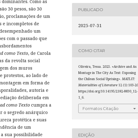
ses dominantes. Como as
são 30 pesos, são 30
PUBLICADO
cio, proclamações de um
es e incompletos de
2025-07-31
em desempenhado um
ões com o passado que
nsbordamentos
COMO CITAR
ad como Texto
, de Carola
s da revolta social
Oliveira, Tessa. 2025. «Archive and As
agem dos muros
Montage in The City As Text: Exposing
e protestos, ao lado de
the Chilean Social Uprising».
MATLIT:
 à montagem em forma de
Materialities of Literature
12 (1):103-20
poralidades, autoria e
https://doi.org/10.14195/2182-8830_12-
mediação deliberada em
1_6.
dad como Texto
cumpra a
Formatos Citação
tar o segredo anárquico
reza protética e suas
endência de um
 a sua possibilidade
EDIÇÃO