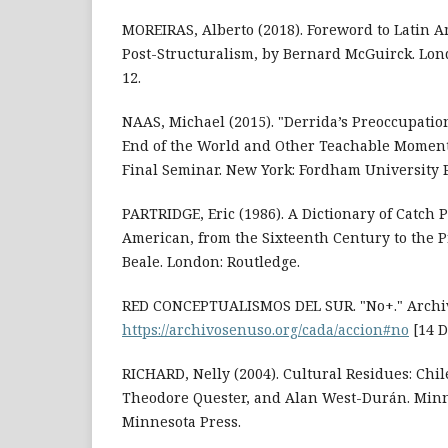
MOREIRAS, Alberto (2018). Foreword to Latin 
Post-Structuralism, by Bernard McGuirck. Lon
12.
NAAS, Michael (2015). "Derrida’s Preoccupatio
End of the World and Other Teachable Moments
Final Seminar. New York: Fordham University P
PARTRIDGE, Eric (1986). A Dictionary of Catch 
American, from the Sixteenth Century to the P
Beale. London: Routledge.
RED CONCEPTUALISMOS DEL SUR. "No+." Archiv
https://archivosenuso.org/cada/accion#no
[14 D
RICHARD, Nelly (2004). Cultural Residues: Chil
Theodore Quester, and Alan West-Durán. Minne
Minnesota Press.