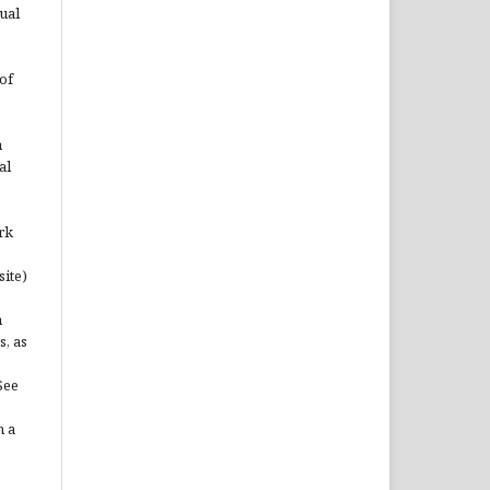
ual
of
n
al
rk
site)
n
s, as
See
n a