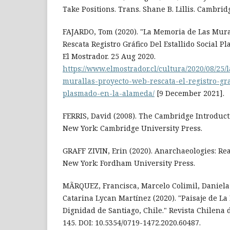
Take Positions. Trans. Shane B. Lillis. Cambrid
FAJARDO, Tom (2020). "La Memoria de Las Mura
Rescata Registro Gráfico Del Estallido Social 
El Mostrador. 25 Aug 2020.
https://www.elmostrador.cl/cultura/2020/08/25
murallas-proyecto-web-rescata-el-registro-graf
plasmado-en-la-alameda/
[9 December 2021].
FERRIS, David (2008). The Cambridge Introduct
New York: Cambridge University Press.
GRAFF ZIVIN, Erin (2020). Anarchaeologies: Re
New York: Fordham University Press.
MÃRQUEZ, Francisca, Marcelo Colimil, Daniela 
Catarina Lycan Martínez (2020). "Paisaje de La
Dignidad de Santiago, Chile." Revista Chilena 
145. DOI: 10.5354/0719-1472.2020.60487.