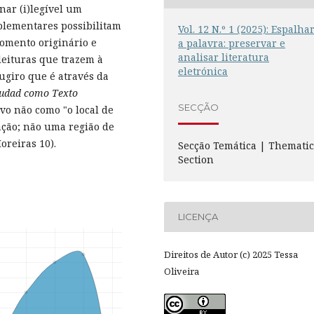
nar (i)legível um
plementares possibilitam
Vol. 12 N.º 1 (2025): Espalha
momento originário e
a palavra: preservar e
analisar literatura
leituras que trazem à
eletrónica
Sugiro que é através da
iudad como Texto
SECÇÃO
ivo não como "o local de
ação; não uma região de
reiras 10).
Secção Temática | Themati
Section
LICENÇA
Direitos de Autor (c) 2025 Tessa
Oliveira