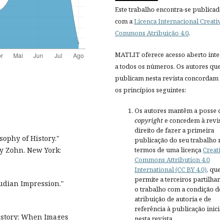
Este trabalho encontra-se publica
com a
Licença Internacional Creati
Commons Atribuição 4.0
.
MATLIT oferece acesso aberto inte
a todos os números. Os autores qu
publicam nesta revista concordam
os princípios seguintes:
Os autores mantêm a posse 
copyright
e concedem à revis
direito de fazer a primeira
sophy of History."
publicação do seu trabalho 
termos de uma licença
Creat
ry Zohn. New York:
Commons Attribution 4.0
International (CC BY 4.0)
, qu
permite a terceiros partilh
eudian Impression."
o trabalho com a condição d
atribuição de autoria e de
referência à publicação inici
istory: When Images
nesta revista.