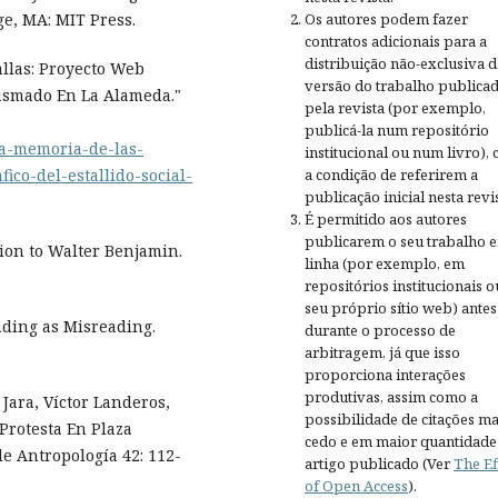
Os autores podem fazer
ge, MA: MIT Press.
contratos adicionais para a
distribuição não-exclusiva d
llas: Proyecto Web
versão do trabalho publica
Plasmado En La Alameda."
pela revista (por exemplo,
publicá-la num repositório
/la-memoria-de-las-
institucional ou num livro),
a condição de referirem a
ico-del-estallido-social-
publicação inicial nesta revis
É permitido aos autores
publicarem o seu trabalho 
ion to Walter Benjamin.
linha (por exemplo, em
repositórios institucionais o
seu próprio sítio web) antes
ading as Misreading.
durante o processo de
arbitragem, já que isso
proporciona interações
produtivas, assim como a
Jara, Víctor Landeros,
possibilidade de citações ma
 Protesta En Plaza
cedo e em maior quantidade
de Antropología 42: 112-
artigo publicado (Ver
The Ef
of Open Access
).