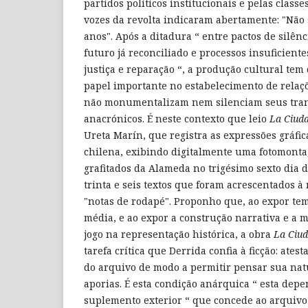
partidos políticos institucionais e pelas clas
vozes da revolta indicaram abertamente: "Não 
anos". Após a ditadura “ entre pactos de silên
futuro já reconciliado e processos insuficient
justiça e reparação “, a produção cultural t
papel importante no estabelecimento de relaç
não monumentalizam nem silenciam seus tra
anacrónicos. É neste contexto que leio
La Ciud
Ureta Marín, que registra as expressões gráfica
chilena, exibindo digitalmente uma fotomont
grafitados da Alameda no trigésimo sexto dia d
trinta e seis textos que foram acrescentados
"notas de rodapé". Proponho que, ao expor tem
média, e ao expor a construção narrativa e a 
jogo na representação histórica, a obra
La Ciu
tarefa crítica que Derrida confia à ficção: ates
do arquivo de modo a permitir pensar sua natu
aporias. É esta condição anárquica “ esta dep
suplemento exterior “ que concede ao arquivo