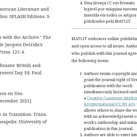
Uma licença CC em formato
legível por máquina encontr
American Literature and
inserida em todos os artigos
don: SPLASH Editions. 9-
publicados pela MATLIT.
n with the Archive." The
MATLIT embraces online publishi
: Jacques Derrida’s
and open access to all issues. Auth
ress. 125-4.
who publish with this journal agre
the following terms:
Phrases: British and
resent Day. Ed. Paul
Authors retain copyright an
grant the journal right of fir
publication with the work
simultaneously licensed und
os en Uso.
a
Creative Commons Attribu
ecember 2021].
4.0 International (CC BY 4.0)
,
allows others to share the w
e in Transition. Trans.
with an acknowledgement of
apolis: University of
work's authorship and initia
publication in this journal.
Authors are able to enter int