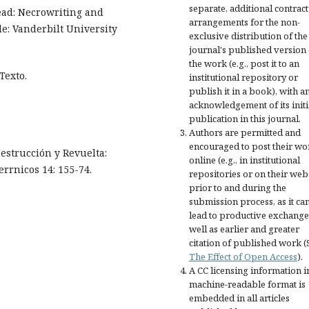
separate, additional contract
ead: Necrowriting and
arrangements for the non-
e: Vanderbilt University
exclusive distribution of the
journal's published version 
the work (e.g., post it to an
Texto.
institutional repository or
publish it in a book), with a
acknowledgement of its initi
publication in this journal.
Authors are permitted and
encouraged to post their wo
estrucción y Revuelta:
online (e.g., in institutional
errnicos 14: 155-74.
repositories or on their web
prior to and during the
submission process, as it ca
lead to productive exchange
well as earlier and greater
citation of published work (
The Effect of Open Access
).
A CC licensing information i
machine-readable format is
embedded in all articles