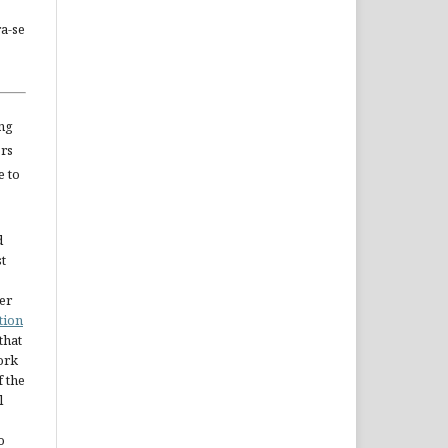
a-se
ng
ors
e to
d
st
er
tion
 that
ork
 the
l
o