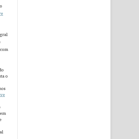
do
ve
gral
e
 com
do
ta o
nos
ive
e
arem
e
al