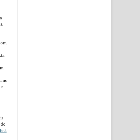
a
da
 com
ta.
em
u no
 e
is
 do
fect