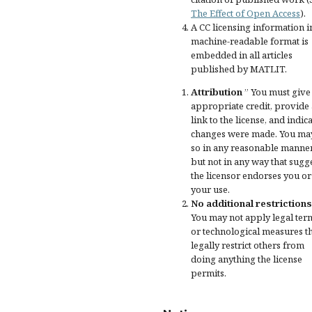
The Effect of Open Access
).
A CC licensing information i
machine-readable format is
embedded in all articles
published by MATLIT.
Attribution
” You must give
appropriate credit
, provide 
link to the license, and
indica
changes were made
. You ma
so in any reasonable manner
but not in any way that sugg
the licensor endorses you or
your use.
No additional restrictions
You may not apply legal ter
or
technological measures
t
legally restrict others from
doing anything the license
permits.