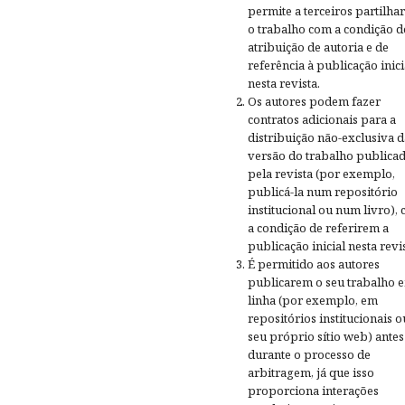
permite a terceiros partilh
o trabalho com a condição d
atribuição de autoria e de
referência à publicação inici
nesta revista.
Os autores podem fazer
contratos adicionais para a
distribuição não-exclusiva d
versão do trabalho publica
pela revista (por exemplo,
publicá-la num repositório
institucional ou num livro),
a condição de referirem a
publicação inicial nesta revis
É permitido aos autores
publicarem o seu trabalho 
linha (por exemplo, em
repositórios institucionais o
seu próprio sítio web) antes
durante o processo de
arbitragem, já que isso
proporciona interações