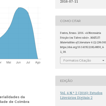
2016-07-11
COMO CITAR
Fontes, Bruno. 2016. «A Necessária
Fricção (ou Talvez não)».
MATLIT:
Materialities of Literature
4 (2):296-300
https://doi.org/10.14195/2182-8830_4-
2_18.
Formatos Citação
EDIÇÃO
Vol. 4 N.º 2 (2016): Estudos
rialidades da
Literários Digitais 2
idade de Coimbra