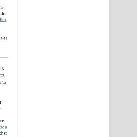
is
 do
fect
a-se
ng
ors
e to
d
st
er
tion
 that