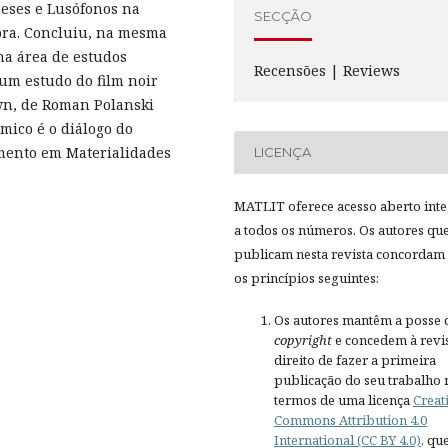
eses e Lusófonos na
SECÇÃO
bra. Concluiu, na mesma
 na área de estudos
Recensões | Reviews
um estudo do film noir
wn, de Roman Polanski
émico é o diálogo do
amento em Materialidades
LICENÇA
MATLIT oferece acesso aberto inte
a todos os números. Os autores qu
publicam nesta revista concordam
os princípios seguintes:
Os autores mantêm a posse 
copyright
e concedem à revis
direito de fazer a primeira
publicação do seu trabalho 
termos de uma licença
Creat
Commons Attribution 4.0
International (CC BY 4.0)
, qu