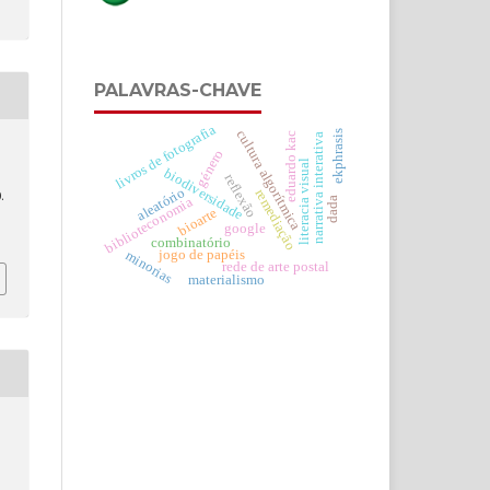
PALAVRAS-CHAVE
livros de fotografia
ekphrasis
cultura algorítmica
eduardo kac
narrativa interativa
género
literacia visual
biodiversidade
reflexão
aleatório
remediação
.
biblioteconomia
dada
bioarte
google
combinatório
jogo de papéis
minorias
rede de arte postal
materialismo