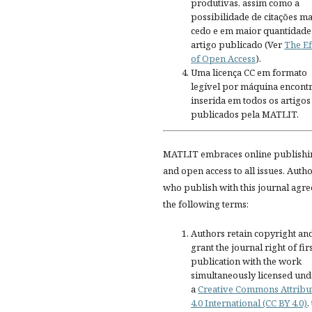
produtivas, assim como a
possibilidade de citações ma
cedo e em maior quantidade
artigo publicado (Ver
The Ef
of Open Access
).
Uma licença CC em formato
legível por máquina encontr
inserida em todos os artigos
publicados pela MATLIT.
MATLIT embraces online publishi
and open access to all issues. Auth
who publish with this journal agre
the following terms:
Authors retain copyright an
grant the journal right of fir
publication with the work
simultaneously licensed und
a
Creative Commons Attribu
4.0 International (CC BY 4.0)
,