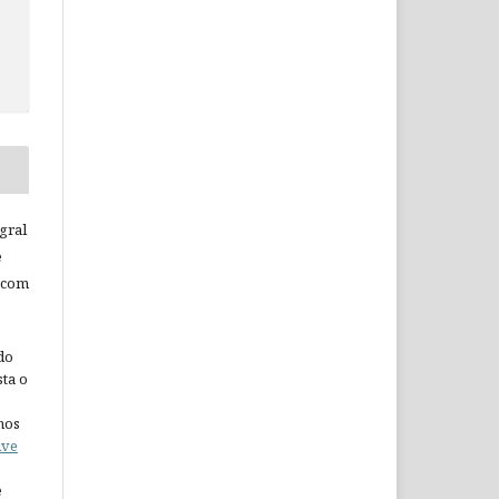
gral
e
 com
do
ta o
nos
ive
e