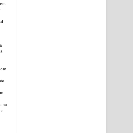
arem
e
al
a
da
 com
ta.
em
u no
 e