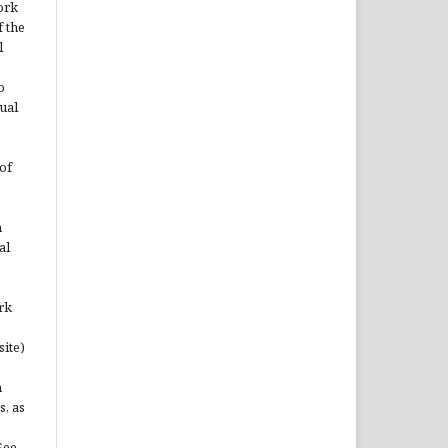
ork
 the
l
o
ual
of
n
al
rk
site)
n
s, as
See