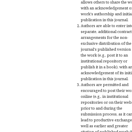
allows others to share the w
with an acknowledgement of
work's authorship and initia
publication in this journal.
Authors are able to enter int
separate, additional contract
arrangements for the non-
exclusive distribution of the
journal's published version 
the work (e.g., post it to an
institutional repository or
publish it in a book), with a
acknowledgement of its initi
publication in this journal.
Authors are permitted and
encouraged to post their wo
online (e.g., in institutional
repositories or on their web
prior to and during the
submission process, as it ca
lead to productive exchange
well as earlier and greater
citation of published work (