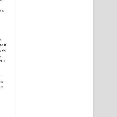
n a
a
te if
y do
,
ests
”
ms
hat