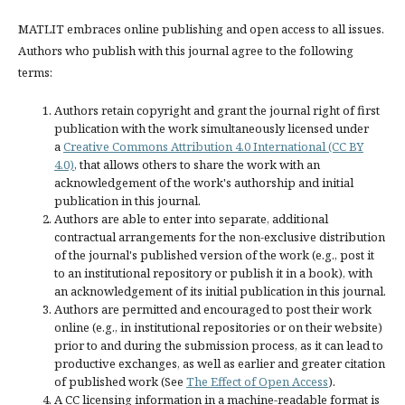
MATLIT embraces online publishing and open access to all issues.
Authors who publish with this journal agree to the following
terms:
Authors retain copyright and grant the journal right of first
publication with the work simultaneously licensed under
a
Creative Commons Attribution 4.0 International (CC BY
4.0)
, that allows others to share the work with an
acknowledgement of the work's authorship and initial
publication in this journal.
Authors are able to enter into separate, additional
contractual arrangements for the non-exclusive distribution
of the journal's published version of the work (e.g., post it
to an institutional repository or publish it in a book), with
an acknowledgement of its initial publication in this journal.
Authors are permitted and encouraged to post their work
online (e.g., in institutional repositories or on their website)
prior to and during the submission process, as it can lead to
productive exchanges, as well as earlier and greater citation
of published work (See
The Effect of Open Access
).
A CC licensing information in a machine-readable format is