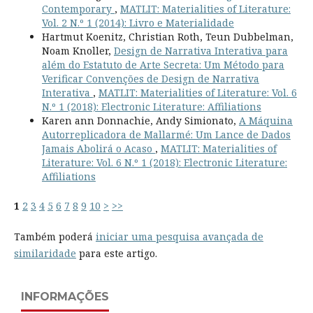
Contemporary
,
MATLIT: Materialities of Literature:
Vol. 2 N.º 1 (2014): Livro e Materialidade
Hartmut Koenitz, Christian Roth, Teun Dubbelman,
Noam Knoller,
Design de Narrativa Interativa para
além do Estatuto de Arte Secreta: Um Método para
Verificar Convenções de Design de Narrativa
Interativa
,
MATLIT: Materialities of Literature: Vol. 6
N.º 1 (2018): Electronic Literature: Affiliations
Karen ann Donnachie, Andy Simionato,
A Máquina
Autorreplicadora de Mallarmé: Um Lance de Dados
Jamais Abolirá o Acaso
,
MATLIT: Materialities of
Literature: Vol. 6 N.º 1 (2018): Electronic Literature:
Affiliations
1
2
3
4
5
6
7
8
9
10
>
>>
Também poderá
iniciar uma pesquisa avançada de
similaridade
para este artigo.
INFORMAÇÕES