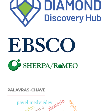
PALAVRAS-CHAVE
aleatório
ekphrasis
pável medviédev
minorias