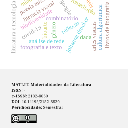
poesia missiva
remediação
google
literacia visual
literatura e tecnologia
livros de fotografia
cultura algorítmica
biodiversidade
combinatório
johanna drucker
reflexão
artes visuais
bioarte
género
covid-19
dada
análise de rede
fotografia e texto
MATLIT. Materialidades da Literatura
ISSN:
-
e-ISSN:
2182-8830
DOI:
10.14195/2182-8830
Peridiocidade:
Semestral