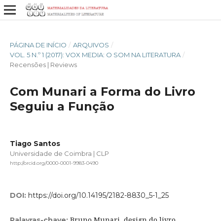
PÁGINA DE INÍCIO
/
ARQUIVOS
/
VOL. 5 N.º 1 (2017): VOX MEDIA: O SOM NA LITERATURA
/
Recensões | Reviews
Com Munari a Forma do Livro
Seguiu a Função
Tiago Santos
Universidade de Coimbra | CLP
http://orcid.org/0000-0001-9983-0490
DOI:
https://doi.org/10.14195/2182-8830_5-1_25
Bruno Munari, design do livro
Palavras-chave: