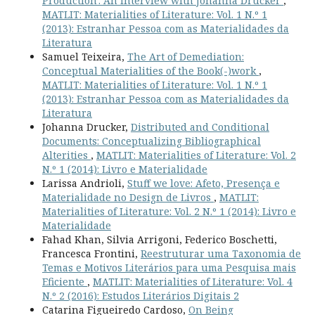
Production': An Interview with Johanna Drucker
,
MATLIT: Materialities of Literature: Vol. 1 N.º 1
(2013): Estranhar Pessoa com as Materialidades da
Literatura
Samuel Teixeira,
The Art of Demediation:
Conceptual Materialities of the Book(-)work
,
MATLIT: Materialities of Literature: Vol. 1 N.º 1
(2013): Estranhar Pessoa com as Materialidades da
Literatura
Johanna Drucker,
Distributed and Conditional
Documents: Conceptualizing Bibliographical
Alterities
,
MATLIT: Materialities of Literature: Vol. 2
N.º 1 (2014): Livro e Materialidade
Larissa Andrioli,
Stuff we love: Afeto, Presença e
Materialidade no Design de Livros
,
MATLIT:
Materialities of Literature: Vol. 2 N.º 1 (2014): Livro e
Materialidade
Fahad Khan, Silvia Arrigoni, Federico Boschetti,
Francesca Frontini,
Reestruturar uma Taxonomia de
Temas e Motivos Literários para uma Pesquisa mais
Eficiente
,
MATLIT: Materialities of Literature: Vol. 4
N.º 2 (2016): Estudos Literários Digitais 2
Catarina Figueiredo Cardoso,
On Being