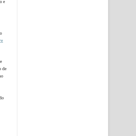
o e
do
ve
de
o de
ho
 do