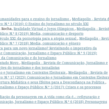
humanidades para o ensino do jornalismo
,
Mediapolis - Revista 
: N.º 3 (2016): O Ensino do Jornalismo no século XXI
i Rocha,
Realidade Virtual e Jogos Olímpicos
,
Mediapolis - Revis
ico: N.º 8 (2019): Media, comunicação e desporto
éculo XXI: da pornotopia para a atopia sexual
,
Mediapolis - Revi
lico: N.º 7 (2018): Media, comunicação e género
ca para um novo jornalismo? Revisitando o imperativo da
de Comunicação, Jornalismo e Espaço Público: N.º 9 (2019):
a da Comunicação e do Jornalismo
 Estado Novo
,
Mediapolis - Revista de Comunicação, Jornalismo e
ções do jornalismo e dos jornalistas
 e Jornalismo em Contextos Eleitorais
,
Mediapolis - Revista de
: N.º 17 (2023): Comunicação e Jornalismo em Contextos Eleitor
rtura Midiática e seus Efeitos para a Desconfiança na Política
,
alismo e Espaço Público: N.º 5 (2017): Crises e os processos
iação da personagem em A vida como ela é...: refiguração e
nicação, Jornalismo e Espaço Público: N.º 6 (2018): Personagens