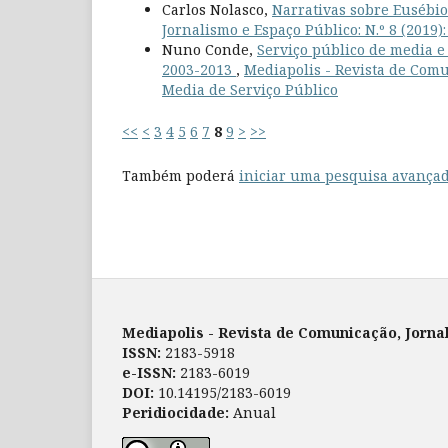
Carlos Nolasco,
Narrativas sobre Eusébi
Jornalismo e Espaço Público: N.º 8 (2019
Nuno Conde,
Serviço público de media e
2003-2013
,
Mediapolis - Revista de Comun
Media de Serviço Público
<<
<
3
4
5
6
7
8
9
>
>>
Também poderá
iniciar uma pesquisa avançad
Mediapolis - Revista de Comunicação, Jorna
ISSN:
2183-5918
e-ISSN:
2183-6019
DOI:
10.14195/2183-6019
Peridiocidade:
Anual