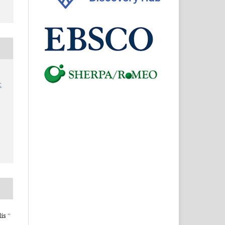
:
is “