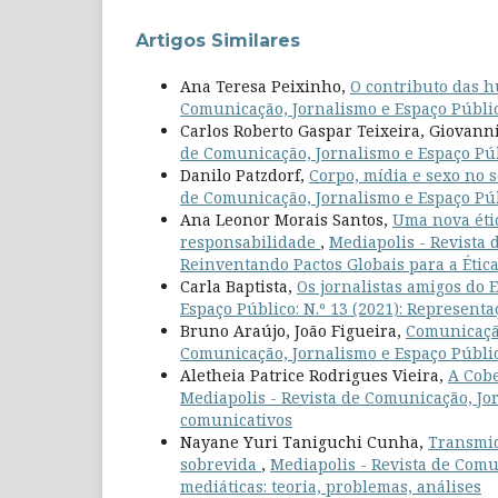
Artigos Similares
Ana Teresa Peixinho,
O contributo das 
Comunicação, Jornalismo e Espaço Público
Carlos Roberto Gaspar Teixeira, Giovann
de Comunicação, Jornalismo e Espaço Públ
Danilo Patzdorf,
Corpo, mídia e sexo no s
de Comunicação, Jornalismo e Espaço Púb
Ana Leonor Morais Santos,
Uma nova éti
responsabilidade
,
Mediapolis - Revista 
Reinventando Pactos Globais para a Étic
Carla Baptista,
Os jornalistas amigos do
Espaço Público: N.º 13 (2021): Representa
Bruno Araújo, João Figueira,
Comunicação
Comunicação, Jornalismo e Espaço Público
Aletheia Patrice Rodrigues Vieira,
A Cobe
Mediapolis - Revista de Comunicação, Jorn
comunicativos
Nayane Yuri Taniguchi Cunha,
Transmid
sobrevida
,
Mediapolis - Revista de Comu
mediáticas: teoria, problemas, análises