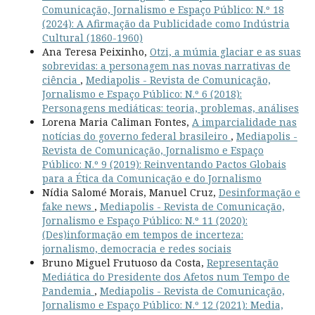
Comunicação, Jornalismo e Espaço Público: N.º 18
(2024): A Afirmação da Publicidade como Indústria
Cultural (1860-1960)
Ana Teresa Peixinho,
Otzi, a múmia glaciar e as suas
sobrevidas: a personagem nas novas narrativas de
ciência
,
Mediapolis - Revista de Comunicação,
Jornalismo e Espaço Público: N.º 6 (2018):
Personagens mediáticas: teoria, problemas, análises
Lorena Maria Caliman Fontes,
A imparcialidade nas
notícias do governo federal brasileiro
,
Mediapolis -
Revista de Comunicação, Jornalismo e Espaço
Público: N.º 9 (2019): Reinventando Pactos Globais
para a Ética da Comunicação e do Jornalismo
Nídia Salomé Morais, Manuel Cruz,
Desinformação e
fake news
,
Mediapolis - Revista de Comunicação,
Jornalismo e Espaço Público: N.º 11 (2020):
(Des)informação em tempos de incerteza:
jornalismo, democracia e redes sociais
Bruno Miguel Frutuoso da Costa,
Representação
Mediática do Presidente dos Afetos num Tempo de
Pandemia
,
Mediapolis - Revista de Comunicação,
Jornalismo e Espaço Público: N.º 12 (2021): Media,