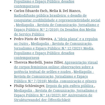
Populismo e Espaço Público: desafios
contemporneos
Carlos Eduardo Esch, Nelia R. Del Bianco,
Radiodifusão pública brasileira: o desafio de
conquistar credibilidade e representatividade social
,
Mediapolis - Revista de Comunicação, Jornalismo e
Espaço Público: N.º 2 (2016): Os Desafios dos Media
de Serviço Público
Pedro Pinto de Oliveira,
A "ideia plana" e a repulsa
ao Outro
,
Mediapolis - Revista de Comunicação,
Jornalismo e Espaço Público: N.º 12 (2021): Media,
Populismo e Espaço Público: desafios
contemporneos
Thereza Nardelli, Joana Ziller,
Apresentação visual
de corpos femininos online: observações sobre a
potência textual de selfies e nudes
,
Mediapolis -
Revista de Comunicação, Jornalismo e Espaço
Público: N.º 7 (2018): Media, comunicação e género
Philip Schlesinger,
Depois da pós-esfera pública
,
Mediapolis - Revista de Comunicação, Jornalismo e
Espaço Público: N.º 14 (2022): 60º Aniversário de
Strukturwandel der Öffentlichkeit