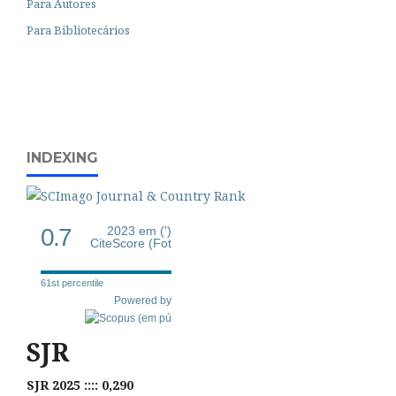
Para Autores
Para Bibliotecários
INDEXING
0.7
2023 em (')
CiteScore (Fot
61st percentile
Powered by
SJR
SJR 2025 :::: 0,290