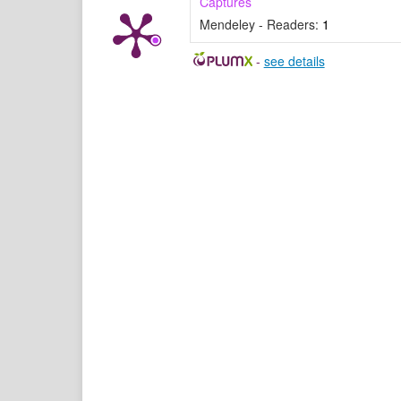
Captures
Mendeley - Readers:
1
-
see details