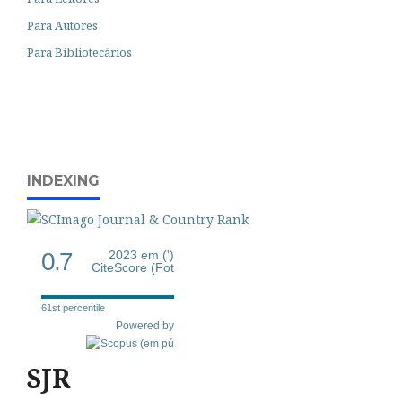
Para Autores
Para Bibliotecários
INDEXING
0.7
2023 em (')
CiteScore (Fot
61st percentile
Powered by
SJR