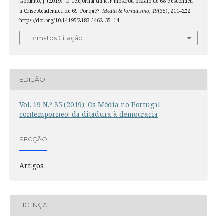
Godinho, J. (2019). O Telejornal da RTP mostrou o Maio de 68 e escondeu
a Crise Académica de 69. Porquê?.
Media & Jornalismo
,
19
(35), 211–222.
https://doi.org/10.14195/2183-5462_35_14
Formatos Citação
EDIÇÃO
Vol. 19 N.º 35 (2019): Os Média no Portugal
contemporneo: da ditadura à democracia
SECÇÃO
Artigos
LICENÇA