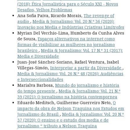
(2018): Ética Jornalística para o Século XXI - Novos
Desafios, Velhos Problemas
Ana Sofia Paiva, Ricardo Morais,
The revenge of
audio
,
Media & Jornalismo: Vol. 20 N.º 36 (2020):
Inovação nos Media e Indústrias Criativas Limítrofes
Myrian Del Vecchio-Lima, Humberto da Cunha Alves
de Souza,
Espaços alternativos na internet como
formas de visibilizar as mulheres no jornalismo
brasileiro
,
Media & Jornalismo: Vol. 17 N.º 31 (2017):
Media e Diversidade
Juan-José Sánchez-Soriano, Rafael Ventura, Isabel
Villegas-Simón,
Interpretar a partir da Diversidade
,
Media & Jornalismo: Vol. 26 N.º 48 (2026): Audiências
e Interseccionalidades
Marialva Barbosa,
Mundo do jornalismo e história
do tempo presente
,
Media & Jornalismo: Vol. 21 N.º
39 (2021): O jornalismo na história contempornea
Eduardo Meditsch, Guilherme Guerreiro Neto,
O
impacto da obra de Nelson Traquina nos Estudos em
Jornalismo do Brasil
,
Media & Jornalismo: Vol. 20 N.º
37 (2020): O ensino e o estudo dos media e de
jornalismo “ tributo a Nelson Traquina