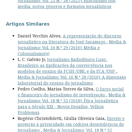
Jornalismo: Vol. 21 N.º 38 (2021): Hibridismo nos
media: novos géneros e formatos jornalísticos
Artigos Similares
Daniel Vecchio Alves,
A representação do discurso
jornalístico na literatura de José Saramago
,
Media &
Jornalismo: Vol. 16 N.º 29 (2016): Média e
Colonialismo(s)
L. C. Galvão Jr,
Jornalismo Radiofónico Luso-
Brasileiro: as tipificações da convergência nos
modelos de ensino da FCSH /UNL e da ECA /USP
,
Media & Jornalismo: Vol. 16 N.º 28 (2016): A dimensão
laboratorial do ensino do jornalismo
Pedro Coelho, Marisa Torres da Silva,
O lucro social
e financeiro do jornalismo de investigação
,
Media &
Jornalismo: Vol. 18 N.º 32 (2018): Ética Jornalística
para o Século XXI - Novos Desafios, Velhos
Problemas
Rogério Christofoletti, Giulia Oliveira Gaia,
Direito e
proteção à privacidade em códigos deontológicos de
jornalismo
,
Media & Jornalismo: Vol. 18 N.º 32