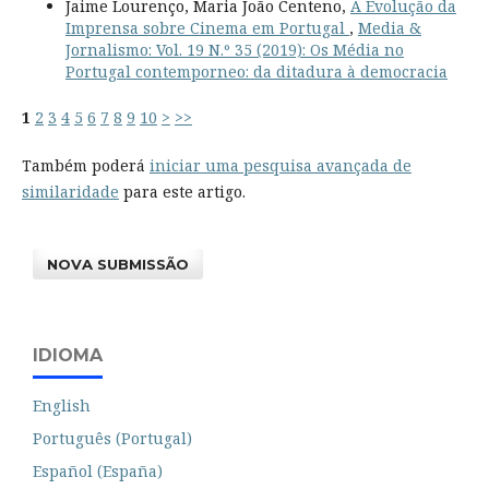
Jaime Lourenço, Maria João Centeno,
A Evolução da
Imprensa sobre Cinema em Portugal
,
Media &
Jornalismo: Vol. 19 N.º 35 (2019): Os Média no
Portugal contemporneo: da ditadura à democracia
1
2
3
4
5
6
7
8
9
10
>
>>
Também poderá
iniciar uma pesquisa avançada de
similaridade
para este artigo.
NOVA SUBMISSÃO
IDIOMA
English
Português (Portugal)
Español (España)