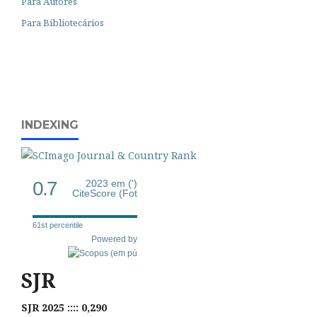
Para Autores
Para Bibliotecários
INDEXING
0.7
2023 em (')
CiteScore (Fot
61st percentile
Powered by
SJR
SJR 2025 :::: 0,290