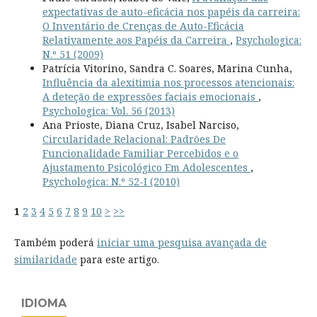
expectativas de auto-eficácia nos papéis da carreira:
O Inventário de Crenças de Auto-Eficácia
Relativamente aos Papéis da Carreira
,
Psychologica:
N.º 51 (2009)
Patrícia Vitorino, Sandra C. Soares, Marina Cunha,
Influência da alexitimia nos processos atencionais:
A deteção de expressões faciais emocionais
,
Psychologica: Vol. 56 (2013)
Ana Prioste, Diana Cruz, Isabel Narciso,
Circularidade Relacional: Padrões De
Funcionalidade Familiar Percebidos e o
Ajustamento Psicológico Em Adolescentes
,
Psychologica: N.º 52-I (2010)
1
2
3
4
5
6
7
8
9
10
>
>>
Também poderá
iniciar uma pesquisa avançada de
similaridade
para este artigo.
IDIOMA