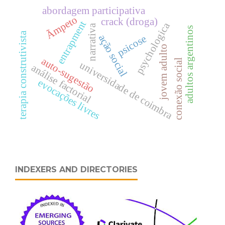
abordagem participativa
Ãmpeto
crack (droga)
entrapment
psychologica
narrativa
adultos argentinos
terapia construtivista
ação social
psicose
jovem adulto
auto-sugestão
conexão social
universidade de coimbra
análise factorial
evocações livres
INDEXERS AND DIRECTORIES