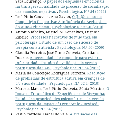
Sara Lourenço,
O papel dos esquemas emocionais
na transgeracionalidade do processo de socialização
das emoções negativas
,
Psychologica: N.º 54 (2011)
José Pinto Gouveia, Ana Xavier,
O (In)Sucesso na
Competição Desportiva: A influência da Aceitação e
do Auto-Criticismo
,
Psychologica: N.º 52-II (2010)
António Ribeiro, Miguel M. Gonçalves, Eugénia
Ribeiro,
Processos narrativos de mudança em
psicoterapia: Estudo de um caso de sucesso de
terapia construtivista
,
Psychologica: N.º 50 (2009)
Cláudia Ferreira, José Pinto Gouveia, Cristiana
Duarte,
A necessidade de competir para evitar a
inferioridade: Estudos de validação da versão
portuguesa da SAIS
,
Psychologica: N.º 54 (2011)
Maria da Conceição Rodrigues Ferreira,
Resolução
de problemas de estrutura aditiva em crianças de
5/6 anos de idade
,
Psychologica: N.º 52-I (2010)
Marcela Matos, José Pinto-Gouveia, Sónia Martins,
O
Impacto Traumático de Experiências de Vergonha:
Estudo das propriedades psicométricas da versão
portuguesa da Impact of Event Scale - Revised
,
Psychologica: N.º 54 (2011)
Paulo Cardoso, Isabel do Vale,
A avaliação das