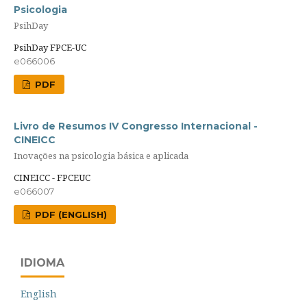
Psicologia
PsihDay
PsihDay FPCE-UC
e066006
PDF
Livro de Resumos IV Congresso Internacional -
CINEICC
Inovações na psicologia básica e aplicada
CINEICC - FPCEUC
e066007
PDF (ENGLISH)
IDIOMA
English