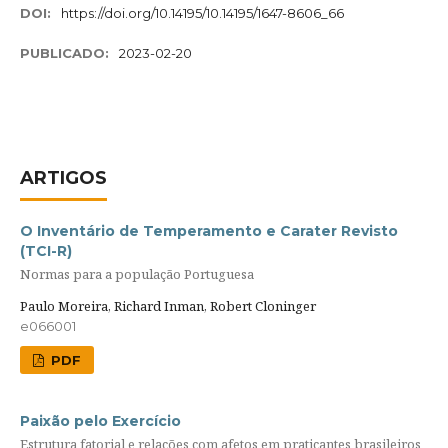
DOI:
https://doi.org/10.14195/10.14195/1647-8606_66
PUBLICADO:
2023-02-20
ARTIGOS
O Inventário de Temperamento e Carater Revisto
(TCI-R)
Normas para a população Portuguesa
Paulo Moreira, Richard Inman, Robert Cloninger
e066001
PDF
Paixão pelo Exercício
Estrutura fatorial e relações com afetos em praticantes brasileiros