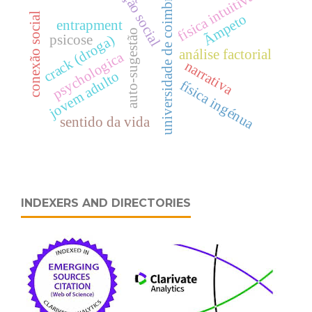
ação social
física intuitiva
universidade de coimbra
conexão social
Ãmpeto
entrapment
auto-sugestão
psicose
crack (droga)
análise factorial
psychologica
narrativa
jovem adulto
física ingénua
sentido da vida
INDEXERS AND DIRECTORIES