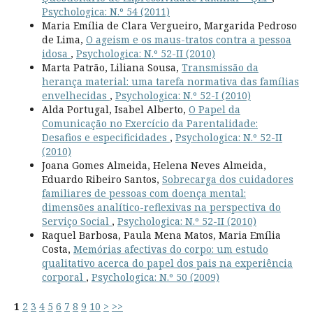
Psychologica: N.º 54 (2011)
Maria Emília de Clara Vergueiro, Margarida Pedroso
de Lima,
O ageism e os maus-tratos contra a pessoa
idosa
,
Psychologica: N.º 52-II (2010)
Marta Patrão, Liliana Sousa,
Transmissão da
herança material: uma tarefa normativa das famílias
envelhecidas
,
Psychologica: N.º 52-I (2010)
Alda Portugal, Isabel Alberto,
O Papel da
Comunicação no Exercício da Parentalidade:
Desafios e especificidades
,
Psychologica: N.º 52-II
(2010)
Joana Gomes Almeida, Helena Neves Almeida,
Eduardo Ribeiro Santos,
Sobrecarga dos cuidadores
familiares de pessoas com doença mental:
dimensões analítico-reflexivas na perspectiva do
Serviço Social
,
Psychologica: N.º 52-II (2010)
Raquel Barbosa, Paula Mena Matos, Maria Emília
Costa,
Memórias afectivas do corpo: um estudo
qualitativo acerca do papel dos pais na experiência
corporal
,
Psychologica: N.º 50 (2009)
1
2
3
4
5
6
7
8
9
10
>
>>