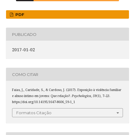
PDF
PUBLICADO
2017-01-02
COMO CITAR
Faias, J., Caridade, S., & Cardoso, J. (2017). Exposição à violência familiar
e abuso íntimo em jovens: Que relação?.
Psychologica
,
59
(1), 7–23.
https://doi.org/10.14195/1647-8606_59-1_1
Formatos Citação