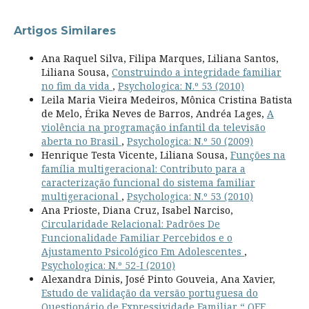
Artigos Similares
Ana Raquel Silva, Filipa Marques, Liliana Santos,
Liliana Sousa,
Construindo a integridade familiar
no fim da vida
,
Psychologica: N.º 53 (2010)
Leila Maria Vieira Medeiros, Mônica Cristina Batista
de Melo, Érika Neves de Barros, Andréa Lages,
A
violência na programação infantil da televisão
aberta no Brasil
,
Psychologica: N.º 50 (2009)
Henrique Testa Vicente, Liliana Sousa,
Funções na
família multigeracional: Contributo para a
caracterização funcional do sistema familiar
multigeracional
,
Psychologica: N.º 53 (2010)
Ana Prioste, Diana Cruz, Isabel Narciso,
Circularidade Relacional: Padrões De
Funcionalidade Familiar Percebidos e o
Ajustamento Psicológico Em Adolescentes
,
Psychologica: N.º 52-I (2010)
Alexandra Dinis, José Pinto Gouveia, Ana Xavier,
Estudo de validação da versão portuguesa do
Questionário de Expressividade Familiar “ QEF
,