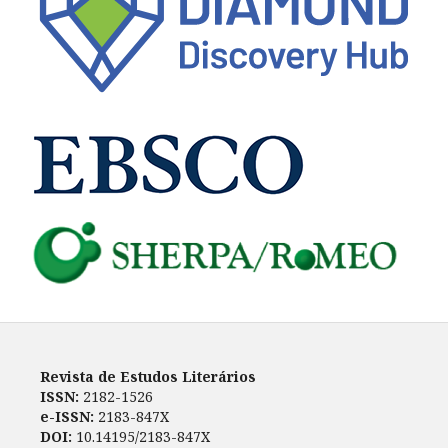
Revista de Estudos Literários
ISSN:
2182-1526
e-ISSN:
2183-847X
DOI:
10.14195/2183-847X