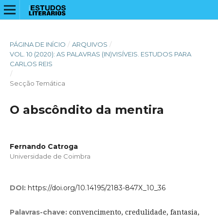
PÁGINA DE INÍCIO
/
ARQUIVOS
/
VOL. 10 (2020): AS PALAVRAS (IN)VISÍVEIS. ESTUDOS PARA
CARLOS REIS
/
Secção Temática
O abscôndito da mentira
Fernando Catroga
Universidade de Coimbra
DOI:
https://doi.org/10.14195/2183-847X_10_36
convencimento, credulidade, fantasia,
Palavras-chave: