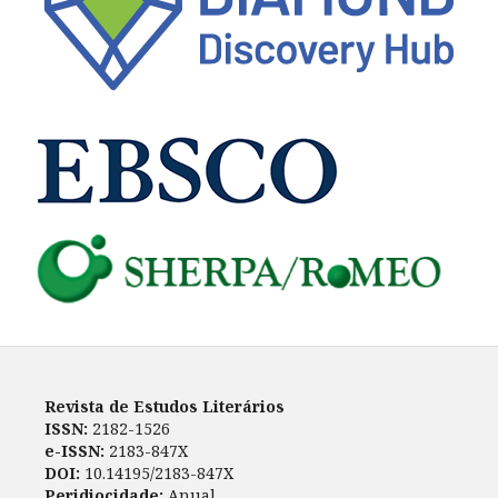
Revista de Estudos Literários
ISSN:
2182-1526
e-ISSN:
2183-847X
DOI:
10.14195/2183-847X
Peridiocidade:
Anual