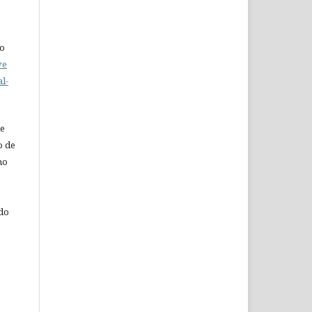
do
ve
l-
de
o de
ho
 do