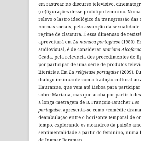
em rastrear no discurso televisivo, cinematográ
(re)figurações desse protótipo feminino. Numa
relevo o lastro ideológico da transgressão das
normas sociais, pela assunção da sexualidade 
regime de clausura. É essa dimensão de resist
aproveitará em
La monaca portoghese
(1980). E
audiovisual, é de considerar
Mariana Alcofora
Geada, pela relevncia dos procedimentos de f
por participar de uma série de produtos telev
literárias. Em
La religieuse portugaise
(2009), E
diálogo insinuante com a tradição cultural ao 
Hauranne, que vem até Lisboa para participa
sobre Mariana, mas que acaba por partir à desc
a longa-metragem de B. François-Boucher
Les 
portugaise
, apresenta-se como «comédie drama
deambulação entre o horizonte temporal de or
tempo, explorando os meandros da paixão amo
sentimentalidade a partir do feminino, numa l
de Ingmar Bergman.