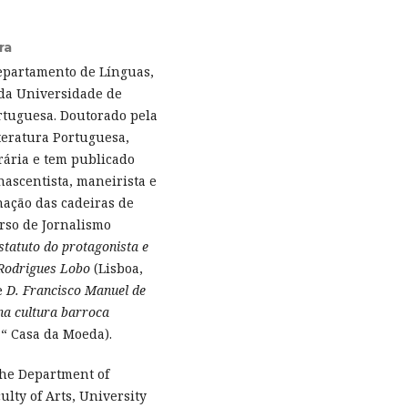
ra
epartamento de Línguas,
 da Universidade de
rtuguesa. Doutorado pela
teratura Portuguesa,
erária e tem publicado
nascentista, maneirista e
nação das cadeiras de
rso de Jornalismo
tatuto do protagonista e
e Rodrigues Lobo
(Lisboa,
e
D. Francisco Manuel de
na cultura barroca
“ Casa da Moeda).
the Department of
ulty of Arts, University