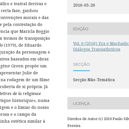
fico e teatral derivas e
2016-03-20
 certa fase, ganhou
 convenções morais e das
e pela contestação do
EDIÇÃO
ência que Maricla Boggio
m termos de transposição
Vol. 6 (2016): Eça e Machado
do
(1979), de Eduardo
Diálogos Transatlnticos
iguração da personagem e
isivos baseados em obras
SECÇÃO
ugène Green propõe um
apresentar Julie de
r na rodagem de um filme
Secção Não-Temática
oberta de si própria. Já
lettres de la religieuse
tique historique», numa
LICENÇA
igem e o limiar do nosso
rosa e o campo da
Direitos de Autor (c) 2016 Paulo Sil
inha estética similar à
Pereira