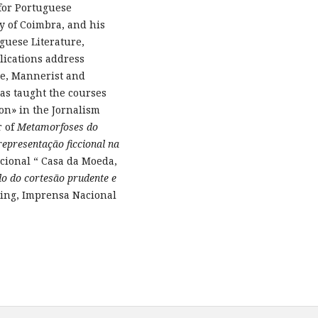
 for Portuguese
ty of Coimbra, and his
guese Literature,
blications address
ce, Mannerist and
as taught the courses
n» in the Jornalism
r of
Metamorfoses do
representação ficcional na
cional “ Casa da Moeda,
o do cortesão prudente e
ing, Imprensa Nacional