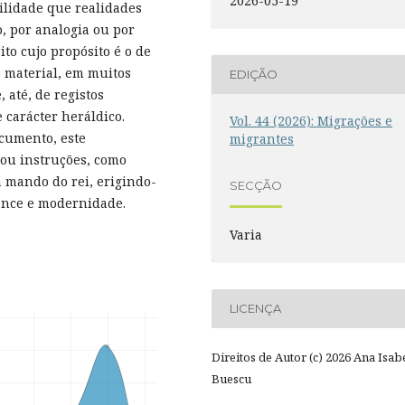
2026-05-19
ilidade que realidades
o, por analogia ou por
to cujo propósito é o de
 material, em muitos
EDIÇÃO
 até, de registos
 carácter heráldico.
Vol. 44 (2026): Migrações e
ocumento, este
migrantes
 ou instruções, como
 mando do rei, erigindo-
SECÇÃO
nce e modernidade.
Varia
LICENÇA
Direitos de Autor (c) 2026 Ana Isab
Buescu