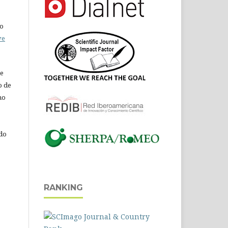
do
ve
de
o de
ho
 do
RANKING