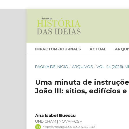
IMPACTUM-JOURNALS
ACTUAL
ARQUI
PÁGINA DE INÍCIO
/
ARQUIVOS
/
VOL. 44 (2026):
Uma minuta de instruçõe
João III: sítios, edifícios
Ana Isabel Buescu
UNL-CHAM | NOVA-FCSH
https://orcid.org/0000-0002-5938-8463