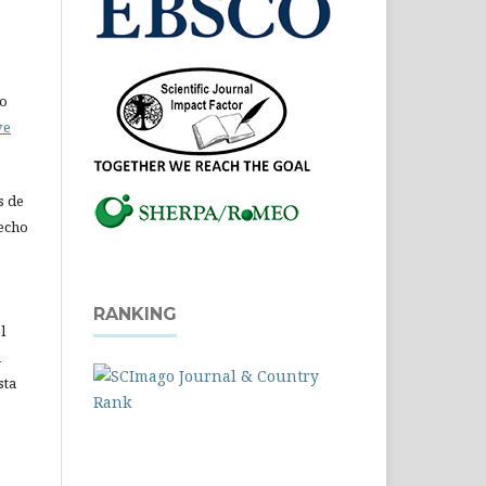
do
ve
s de
recho
RANKING
l
a
sta