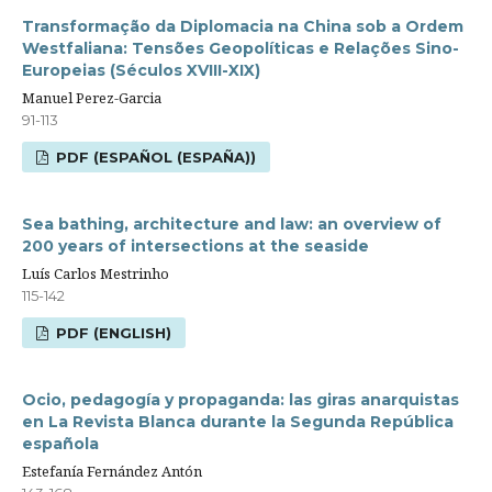
Transformação da Diplomacia na China sob a Ordem
Westfaliana: Tensões Geopolíticas e Relações Sino-
Europeias (Séculos XVIII-XIX)
Manuel Perez-Garcia
91-113
PDF (ESPAÑOL (ESPAÑA))
Sea bathing, architecture and law: an overview of
200 years of intersections at the seaside
Luís Carlos Mestrinho
115-142
PDF (ENGLISH)
Ocio, pedagogía y propaganda: las giras anarquistas
en La Revista Blanca durante la Segunda República
española
Estefanía Fernández Antón