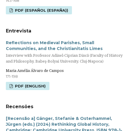
143-168
PDF (ESPAÑOL (ESPAÑA))
Entrevista
Reflections on Medieval Parishes, Small
Communities, and the Christianitatis Limes
Interview with Professor Adinel-Ciprian Dincă (Faculty of History
and Philosophy, Babeş-Bolyai University, Cluj-Napoca)
Maria Amélia Álvaro de Campos
171-198
PDF (ENGLISH)
Recensões
[Recensão a] Gänger, Stefanie & Osterhammel,
Jürgen (eds.) (2024) Rethinking Global History,
Cambridge: Cambridge University Press, ISBN 978-1-