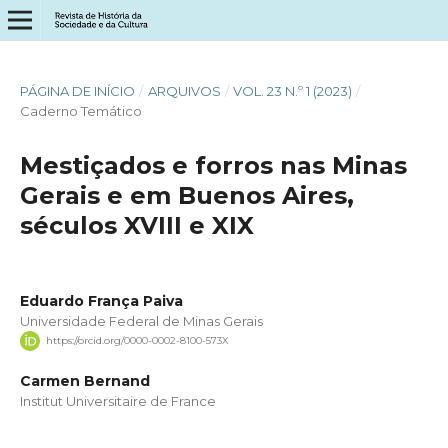
PÁGINA DE INÍCIO
/
ARQUIVOS
/
VOL. 23 N.º 1 (2023)
/
Caderno Temático
Mestiçados e forros nas Minas
Gerais e em Buenos Aires,
séculos XVIII e XIX
Eduardo França Paiva
Universidade Federal de Minas Gerais
https://orcid.org/0000-0002-8100-573X
Carmen Bernand
Institut Universitaire de France