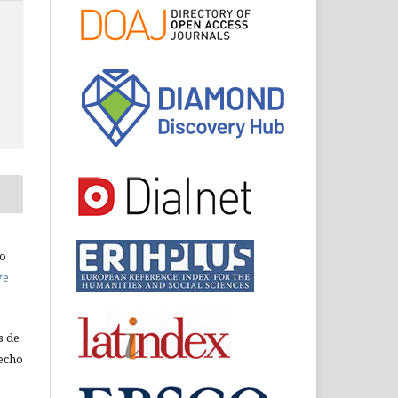
do
ve
s de
recho