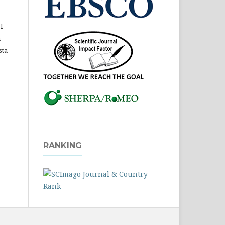
l
a
sta
RANKING