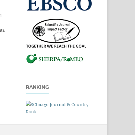
l
a
sta
RANKING