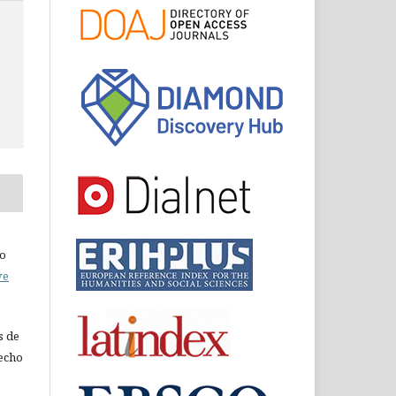
do
ve
s de
recho