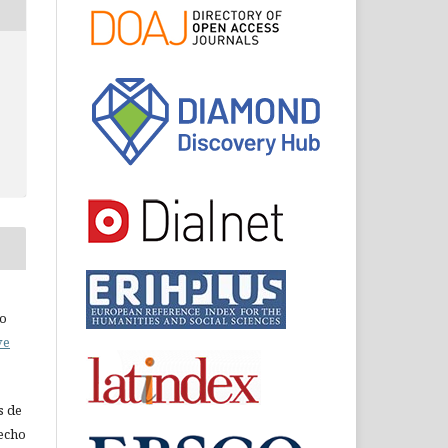
do
ve
s de
recho