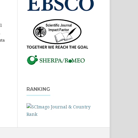
l
a
sta
RANKING