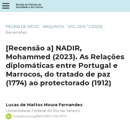
PÁGINA DE INÍCIO
/
ARQUIVOS
/
VOL. 25 N.º 2 (2025)
/
Recensões
[Recensão a] NADIR,
Mohammed (2023). As Relações
diplomáticas entre Portugal e
Marrocos, do tratado de paz
(1774) ao protectorado (1912)
Lucas de Mattos Moura Fernandes
Universidade Federal do Rio de Janeiro
https://orcid.org/0009-0007-1705-977X